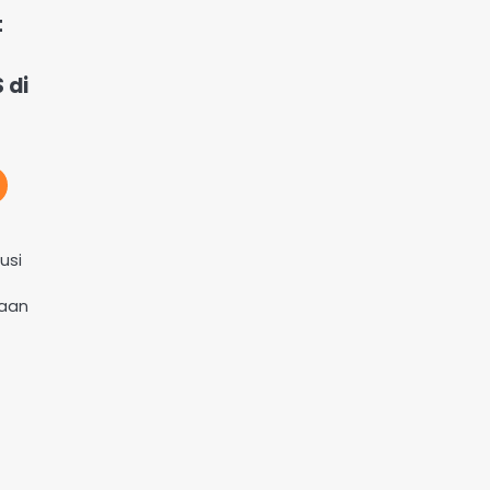
t
 di
usi
kaan