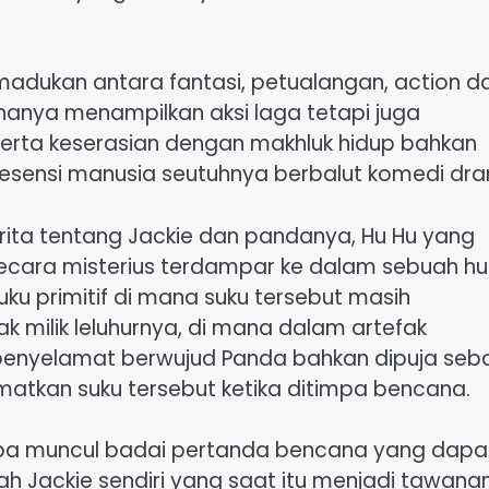
adukan antara fantasi, petualangan, action d
hanya menampilkan aksi laga tetapi juga
serta keserasian dengan makhluk hidup bahkan
esensi manusia seutuhnya berbalut komedi dr
erita tentang Jackie dan pandanya, Hu Hu yang
 secara misterius terdampar ke dalam sebuah h
ku primitif di mana suku tersebut masih
milik leluhurnya, di mana dalam artefak
penyelamat berwujud Panda bahkan dipuja seb
atkan suku tersebut ketika ditimpa bencana.
tiba muncul badai pertanda bencana yang dapa
ah Jackie sendiri yang saat itu menjadi tawana