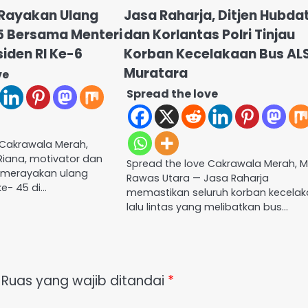
 Rayakan Ulang
Jasa Raharja, Ditjen Hubda
5 Bersama Menteri
dan Korlantas Polri Tinjau
iden RI Ke-6
Korban Kecelakaan Bus ALS
Muratara
ve
Spread the love
 Cakrawala Merah,
Riana, motivator dan
Spread the love Cakrawala Merah, M
l, merayakan ulang
Rawas Utara — Jasa Raharja
e- 45 di…
memastikan seluruh korban kecela
lalu lintas yang melibatkan bus…
Ruas yang wajib ditandai
*