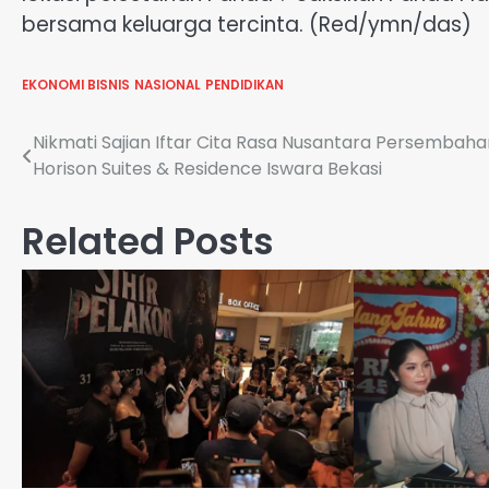
bersama keluarga tercinta. (Red/ymn/das)
EKONOMI BISNIS
NASIONAL
PENDIDIKAN
Navigasi
Nikmati Sajian Iftar Cita Rasa Nusantara Persembaha
Horison Suites & Residence Iswara Bekasi
pos
Related Posts