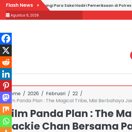
Skip
Flash News
 and Partners Dampingi Para Saksi Hadiri Pemeriksaan di Polres M
to
Agustus 6, 2026
content
Home
2026
Februari
22
Film Panda Plan : The Magical Tribe, Misi Berbahaya 
Film Panda Plan : The Ma
Jackie Chan Bersama P