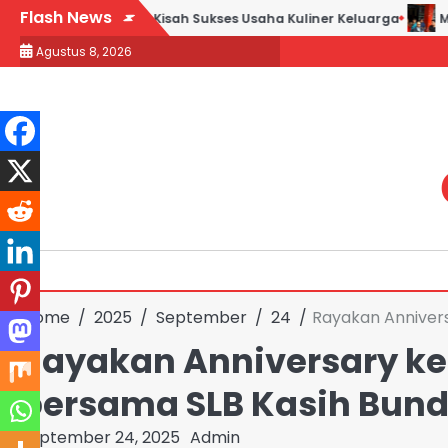
Skip
Flash News
Goreng H. Slamet: Kisah Sukses Usaha Kuliner Keluarga
Maqdi
to
Agustus 8, 2026
content
Home
2025
September
24
Rayakan Annivers
Rayakan Anniversary ke
bersama SLB Kasih Bun
September 24, 2025
Admin