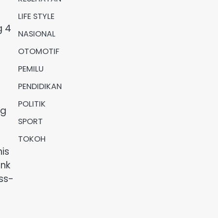
LIFE STYLE
g 4
NASIONAL
OTOMOTIF
PEMILU
PENDIDIKAN
POLITIK
ng
SPORT
TOKOH
nis
ank
ss-