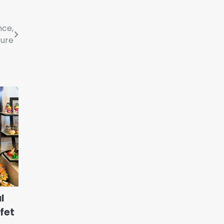
nce,
ture
l
ffet