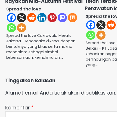
Rayakan Mid-Autumn Festival
Telah Terbi
Perawatan k
Spread the love
Spread the lo
Spread the love Cakrawala Merah,
Jakarta – Mooncake dikenal dengan
Spread the love
bentuknya yang khas serta makna
Bekasi – PT Jas
mendalam sebagai simbol
kehadiran nega
kebersamaan, kemakmuran,…
perlindungan ba
yang…
Tinggalkan Balasan
Alamat email Anda tidak akan dipublikasikan.
Komentar
*