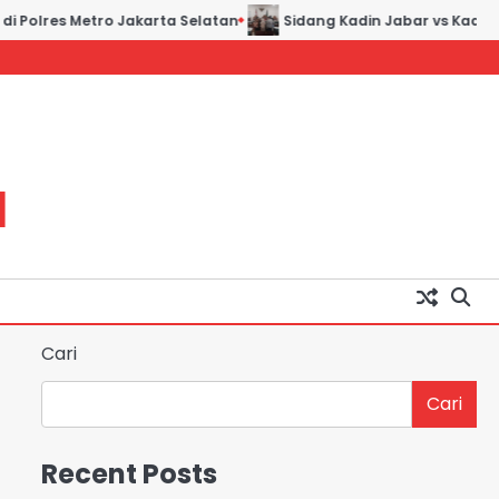
olres Metro Jakarta Selatan
Sidang Kadin Jabar vs Kadin Ind
H
Cari
Cari
Recent Posts