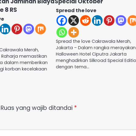
tkan Jaminan Biaya
Special Oktober
e 8 RS
Spread the love
ve
Spread the love Cakrawala Merah,
Jakarta – Dalam rangka merayakan
 Cakrawala Merah,
Halloween Hotel Ciputra Jakarta
a Raharja memastikan
menghadirkan Silkroad Special Editi
ra dalam memberikan
dengan tema…
gi korban kecelakaan
Ruas yang wajib ditandai
*