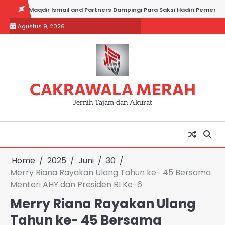
Skip
qdir Ismail and Partners Dampingi Para Saksi Hadiri Pemeriksaan di Polr
to
Agustus 9, 2026
content
CAKRAWALA MERAH
Jernih Tajam dan Akurat
Home
2025
Juni
30
Merry Riana Rayakan Ulang Tahun ke- 45 Bersama
Menteri AHY dan Presiden RI Ke-6
Merry Riana Rayakan Ulang
Tahun ke- 45 Bersama