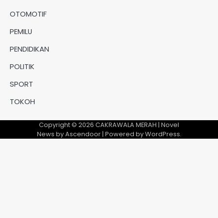
OTOMOTIF
PEMILU
PENDIDIKAN
POLITIK
SPORT
TOKOH
Copyright © 2026
CAKRAWALA MERAH
| Novel
News by
Ascendoor
| Powered by
WordPress
.