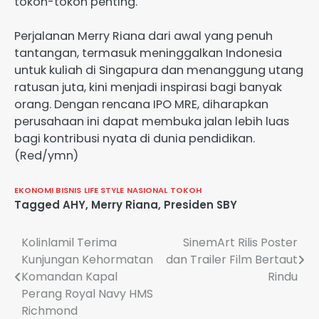
tokoh-tokoh penting.
Perjalanan Merry Riana dari awal yang penuh
tantangan, termasuk meninggalkan Indonesia
untuk kuliah di Singapura dan menanggung utang
ratusan juta, kini menjadi inspirasi bagi banyak
orang. Dengan rencana IPO MRE, diharapkan
perusahaan ini dapat membuka jalan lebih luas
bagi kontribusi nyata di dunia pendidikan.
(Red/ymn)
EKONOMI BISNIS
LIFE STYLE
NASIONAL
TOKOH
Tagged
AHY
,
Merry Riana
,
Presiden SBY
Navigasi
Kolinlamil Terima
SinemArt Rilis Poster
Kunjungan Kehormatan
dan Trailer Film Bertaut
pos
Komandan Kapal
Rindu
Perang Royal Navy HMS
Richmond