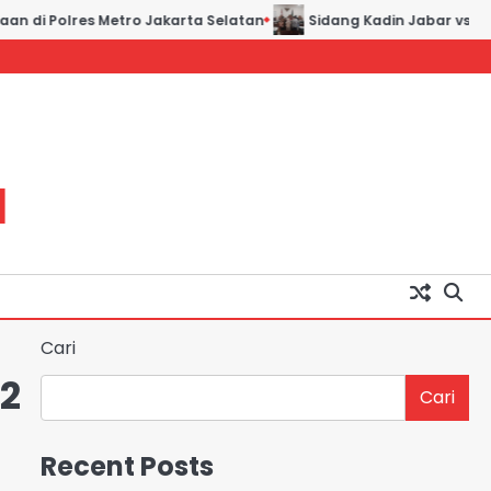
 di Polres Metro Jakarta Selatan
Sidang Kadin Jabar vs Kadin
H
Cari
52
Cari
Recent Posts