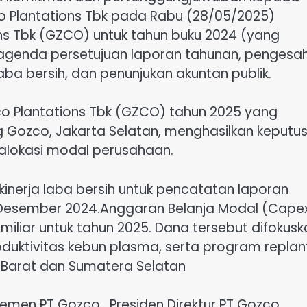
Plantations Tbk pada Rabu (28/05/2025)
ns Tbk (GZCO) untuk tahun buku 2024 (yang
agenda persetujuan laporan tahunan, pengesa
a bersih, dan penunjukan akuntan publik.
co Plantations Tbk (GZCO) tahun 2025 yang
 Gozco, Jakarta Selatan, menghasilkan keputu
alokasi modal perusahaan.
nerja laba bersih untuk pencatatan laporan
 Desember 2024.Anggaran Belanja Modal (Capex
liar untuk tahun 2025. Dana tersebut difokusk
uktivitas kebun plasma, serta program replan
 Barat dan Sumatera Selatan
emen PT Gozco , Presiden Direktur PT Gozco