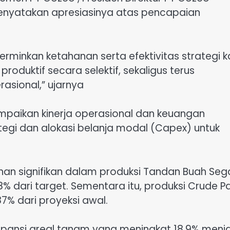
 menyatakan apresiasinya atas pencapaian
erminkan ketahanan serta efektivitas strategi k
oduktif secara selektif, sekaligus terus
rasional,” ujarnya
paikan kinerja operasional dan keuangan
egi dan alokasi belanja modal (Capex) untuk
n signifikan dalam produksi Tandan Buah Seg
8% dari target. Sementara itu, produksi Crude P
87% dari proyeksi awal.
kspansi areal tanam yang meningkat 18,9% menj