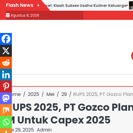
Skip
Flash News
ebek Goreng H. Slamet: Kisah Sukses Usaha Kuliner Keluarga
to
Agustus 8, 2026
content
Home
2025
Mei
29
RUPS 2025, PT Gozco Pla
RUPS 2025, PT Gozco Pla
M Untuk Capex 2025
Mei 29, 2025
Admin