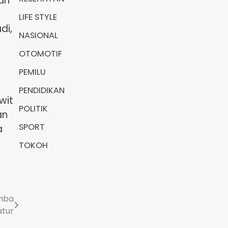
an
LIFE STYLE
di,
NASIONAL
OTOMOTIF
PEMILU
PENDIDIKAN
wit
POLITIK
an
SPORT
a
TOKOH
mba
tur