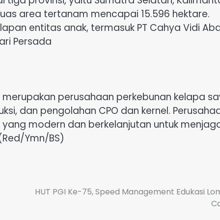
i tiga provinsi, yaitu Sumatra Selatan, Kalimant
luas area tertanam mencapai 15.596 hektare.
lapan entitas anak, termasuk PT Cahya Vidi Aba
ari Persada
Tbk merupakan perusahaan perkebunan kelapa sa
uksi, dan pengolahan CPO dan kernel. Perusaha
 yang modern dan berkelanjutan untuk menjag
 (Red/Ymn/BS)
HUT PGI Ke-75, Speed Management Edukasi Lo
Ca