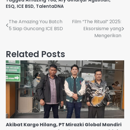
ESQ
,
ICE BSD
,
TalentaDNA
Navigasi
The Amazing You Batch
Film “The Ritual” 2025:
5 Siap Guncang ICE BSD
Eksorsisme yang
pos
Mengerikan
Related Posts
Akibat Kargo Hilang, PT Mirazki Global Mandiri