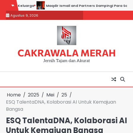
Skip
r Keluarga
Maqdir Ismail and Partners Dampingi Para Saksi Hadiri 
to
Agustus 9, 2026
content
CAKRAWALA MERAH
Jernih Tajam dan Akurat
Home
2025
Mei
25
ESQ TalentaDNA, Kolaborasi AI Untuk Kemajuan
Bangsa
ESQ TalentaDNA, Kolaborasi AI
Untuk Kemajuan Bangsa