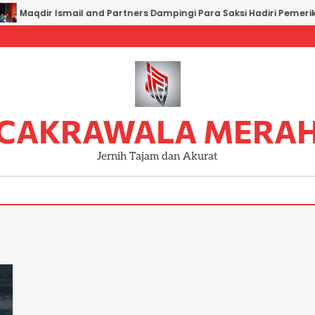
Maqdir Ismail and Partners Dampingi Para Saksi Hadiri Pemeriks
CAKRAWALA MERA
Jernih Tajam dan Akurat