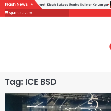
Skip
Flash News
e Bebek Goreng H. Slamet: Kisah Sukses Usaha Kuliner Keluarga
to
Agustus 7, 2026
content
Tag:
ICE BSD