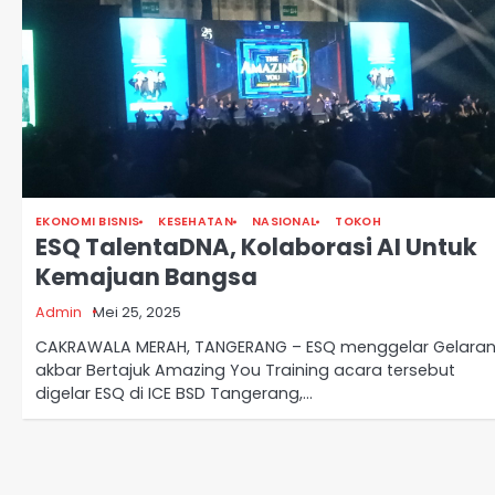
EKONOMI BISNIS
KESEHATAN
NASIONAL
TOKOH
ESQ TalentaDNA, Kolaborasi AI Untuk
Kemajuan Bangsa
Admin
Mei 25, 2025
CAKRAWALA MERAH, TANGERANG – ESQ menggelar Gelara
akbar Bertajuk Amazing You Training acara tersebut
digelar ESQ di ICE BSD Tangerang,…