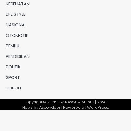
KESEHATAN
LIFE STYLE
NASIONAL
OTOMOTIF
PEMILU
PENDIDIKAN
POLITIK
SPORT
TOKOH
Copyright © 2026
CAKRAWALA MERAH
| Novel
News by
Ascendoor
| Powered by
WordPress
.