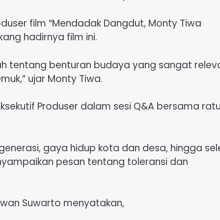
roduser film “Mendadak Dangdut, Monty Tiwa
g hadirnya film ini.
ah tentang benturan budaya yang sangat relev
uk,” ujar Monty Tiwa.
Eksekutif Produser dalam sesi Q&A bersama rat
nerasi, gaya hidup kota dan desa, hingga sel
menyampaikan pesan tentang toleransi dan
tiawan Suwarto menyatakan,