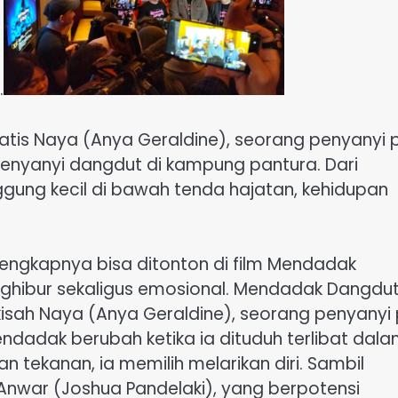
.
matis Naya (Anya Geraldine), seorang penyanyi
enyanyi dangdut di kampung pantura. Dari
ung kecil di bawah tenda hajatan, kehidupan
lengkapnya bisa ditonton di film Mendadak
ghibur sekaligus emosional. Mendadak Dangdu
kisah Naya (Anya Geraldine), seorang penyanyi
dadak berubah ketika ia dituduh terlibat dal
 tekanan, ia memilih melarikan diri. Sambil
nwar (Joshua Pandelaki), yang berpotensi