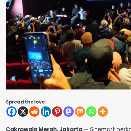
Spread the love
Cakrawala Merah, Jakarta
— Sinemart berk