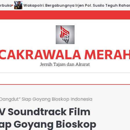
ka
Wakapolri: Bergabungnya Irjen Pol. Susilo Teguh Raharjo ke
CAKRAWALA MERA
Jernih Tajam dan Akurat
 Dangdut” Siap Goyang Bioskop Indonesia
MV Soundtrack Film
ap Goyang Bioskop