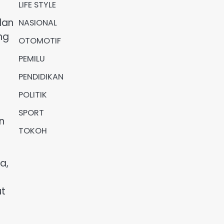
LIFE STYLE
dan
NASIONAL
ng
OTOMOTIF
PEMILU
PENDIDIKAN
POLITIK
SPORT
n
TOKOH
a,
ut