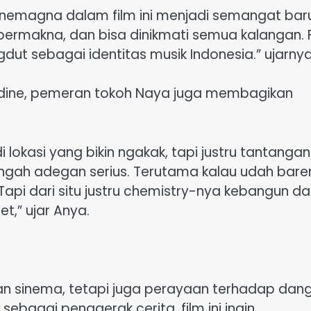
inemagna dalam film ini menjadi semangat bar
 bermakna, dan bisa dinikmati semua kalangan. 
ut sebagai identitas musik Indonesia.” ujarny
ldine, pemeran tokoh Naya juga membagikan
i lokasi yang bikin ngakak, tapi justru tantangan
ngah adegan serius. Terutama kalau udah bare
Tapi dari situ justru chemistry-nya kebangun d
t,” ujar Anya.
an sinema, tetapi juga perayaan terhadap dan
bagai penggerak cerita, film ini ingin