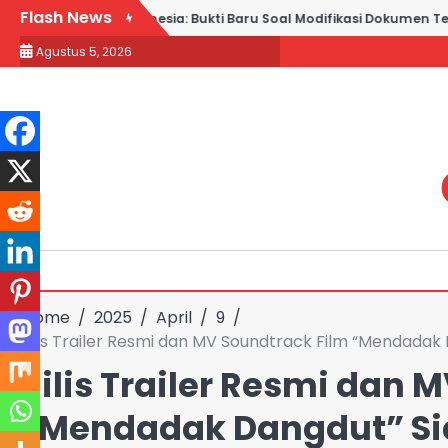
Skip
Flash News
bar vs Kadin Indonesia: Bukti Baru Soal Modifikasi Dokumen Terbu
to
Agustus 5, 2026
content
Home
2025
April
9
Rilis Trailer Resmi dan MV Soundtrack Film “Mendadak
Rilis Trailer Resmi dan 
“Mendadak Dangdut” Si