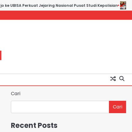
 UBISA Perkuat Jejaring Nasional Pusat Studi Kepolisian
Jasa 
H
Cari
Cari
Recent Posts