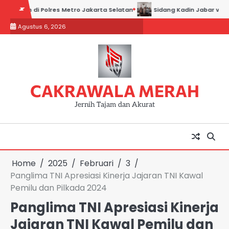
Skip
an di Polres Metro Jakarta Selatan
Sidang Kadin Jabar vs Kadin In
to
Agustus 6, 2026
content
CAKRAWALA MERAH
Jernih Tajam dan Akurat
Home
2025
Februari
3
Panglima TNI Apresiasi Kinerja Jajaran TNI Kawal
Pemilu dan Pilkada 2024
Panglima TNI Apresiasi Kinerja
Jajaran TNI Kawal Pemilu dan