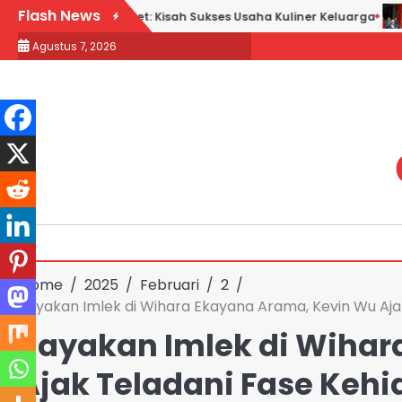
Skip
Flash News
ek Goreng H. Slamet: Kisah Sukses Usaha Kuliner Keluarga
Ma
to
Agustus 7, 2026
content
Home
2025
Februari
2
Rayakan Imlek di Wihara Ekayana Arama, Kevin Wu Aj
Rayakan Imlek di Wihar
Ajak Teladani Fase Ke