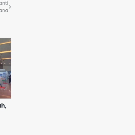
anti
ana
h,