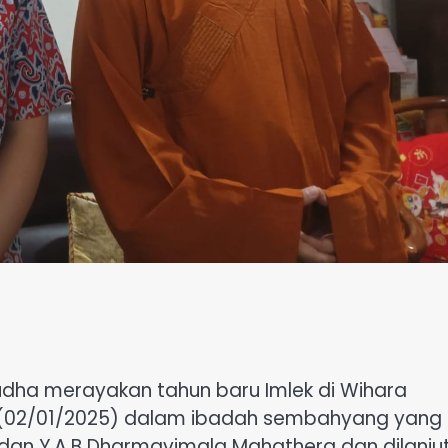
dha merayakan tahun baru Imlek di Wihara
 (02/01/2025) dalam ibadah sembahyang yang
 dan Y.A.B Dharmavimala Mahathera dan dilanju