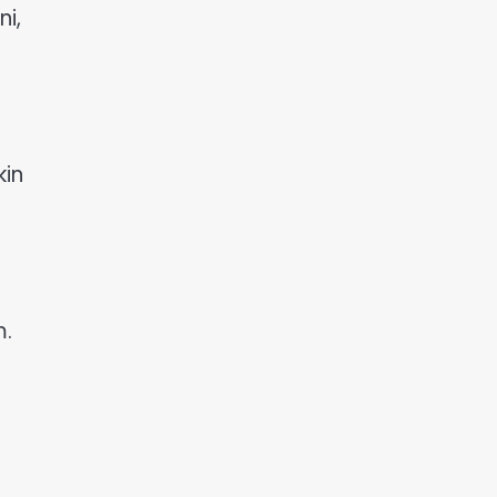
i,
in
.