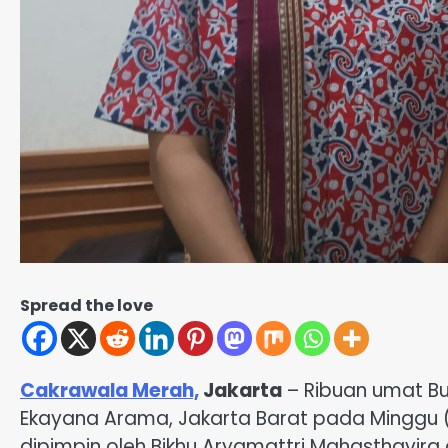
Spread the love
Cakrawala Merah,
Jakarta
– Ribuan umat Bu
Ekayana Arama, Jakarta Barat pada Minggu
dipimpin oleh Bikhu Aryamattri Mahasthavira