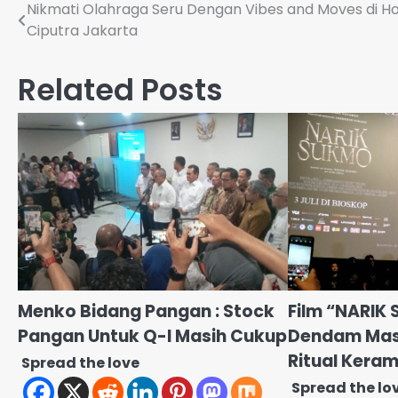
Navigasi
Nikmati Olahraga Seru Dengan Vibes and Moves di Ho
Ciputra Jakarta
pos
Related Posts
Menko Bidang Pangan : Stock
Film “NARIK
Pangan Untuk Q-I Masih Cukup
Dendam Masa
Ritual Kera
Spread the love
Spread the lo