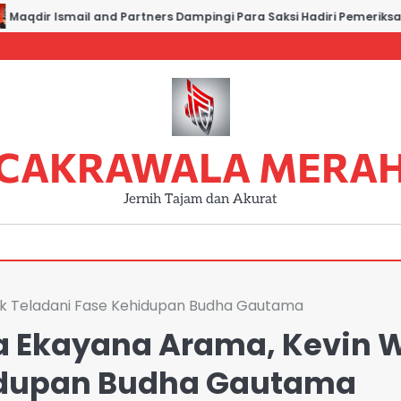
qdir Ismail and Partners Dampingi Para Saksi Hadiri Pemeriksaan d
CAKRAWALA MERA
Jernih Tajam dan Akurat
ak Teladani Fase Kehidupan Budha Gautama
a Ekayana Arama, Kevin 
hidupan Budha Gautama