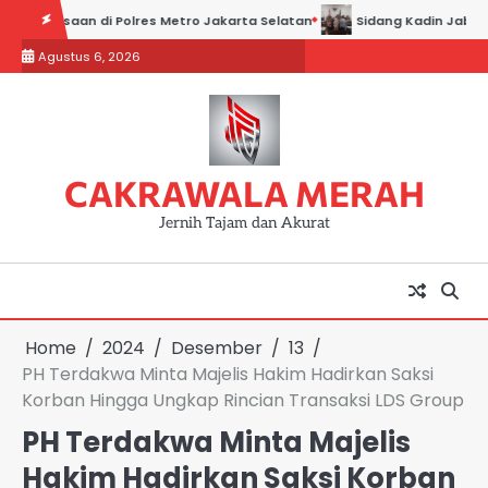
Skip
aan di Polres Metro Jakarta Selatan
Sidang Kadin Jabar vs Kadin In
to
Agustus 6, 2026
content
CAKRAWALA MERAH
Jernih Tajam dan Akurat
Home
2024
Desember
13
PH Terdakwa Minta Majelis Hakim Hadirkan Saksi
Korban Hingga Ungkap Rincian Transaksi LDS Group
PH Terdakwa Minta Majelis
Hakim Hadirkan Saksi Korban