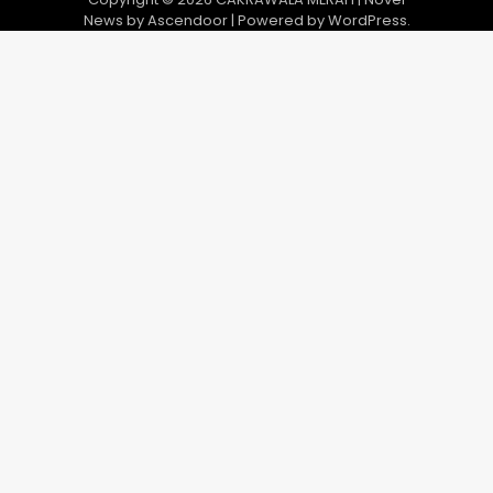
News by
Ascendoor
| Powered by
WordPress
.