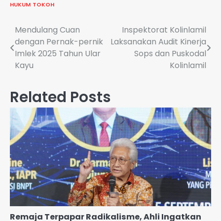
HUKUM
TOKOH
Navigasi
Mendulang Cuan
Inspektorat Kolinlamil
dengan Pernak-pernik
Laksanakan Audit Kinerja
pos
Imlek 2025 Tahun Ular
Sops dan Puskodal
Kayu
Kolinlamil
Related Posts
Remaja Terpapar Radikalisme, Ahli Ingatkan