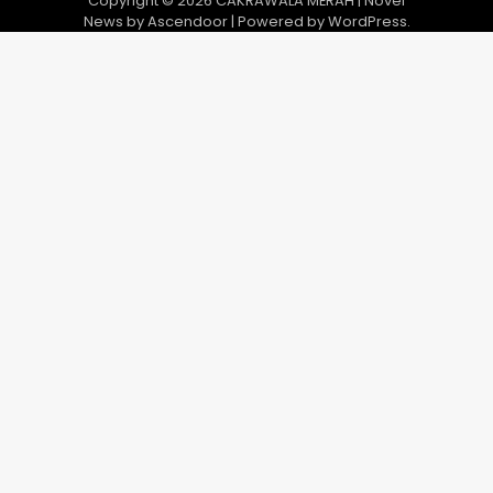
Copyright © 2026
CAKRAWALA MERAH
| Novel
News by
Ascendoor
| Powered by
WordPress
.