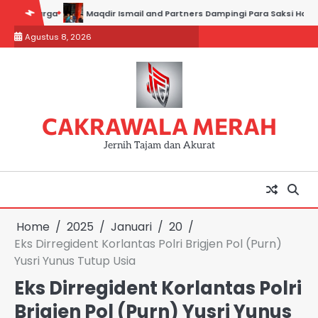
Skip
rga
Maqdir Ismail and Partners Dampingi Para Saksi Hadiri Pemeriks
to
Agustus 8, 2026
content
CAKRAWALA MERAH
Jernih Tajam dan Akurat
Home
2025
Januari
20
Eks Dirregident Korlantas Polri Brigjen Pol (Purn)
Yusri Yunus Tutup Usia
Eks Dirregident Korlantas Polri
Brigjen Pol (Purn) Yusri Yunus