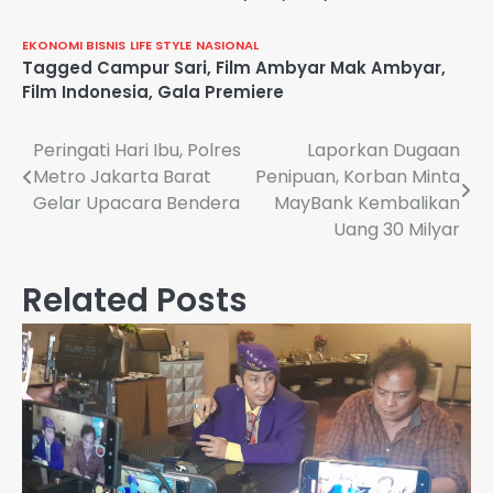
EKONOMI BISNIS
LIFE STYLE
NASIONAL
Tagged
Campur Sari
,
Film Ambyar Mak Ambyar
,
Film Indonesia
,
Gala Premiere
Navigasi
Peringati Hari Ibu, Polres
Laporkan Dugaan
Metro Jakarta Barat
Penipuan, Korban Minta
pos
Gelar Upacara Bendera
MayBank Kembalikan
Uang 30 Milyar
Related Posts