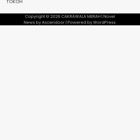
TOKOH
Copyright © 2026
CAKRAWALA MERAH
| Novel
News by
Ascendoor
| Powered by
WordPress
.