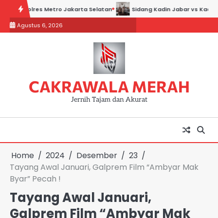
Skip
res Metro Jakarta Selatan
Sidang Kadin Jabar vs Kadin Indonesia: B
to
Agustus 6, 2026
content
CAKRAWALA MERAH
Jernih Tajam dan Akurat
Home
2024
Desember
23
Tayang Awal Januari, Galprem Film “Ambyar Mak
Byar” Pecah !
Tayang Awal Januari,
Galprem Film “Ambyar Mak