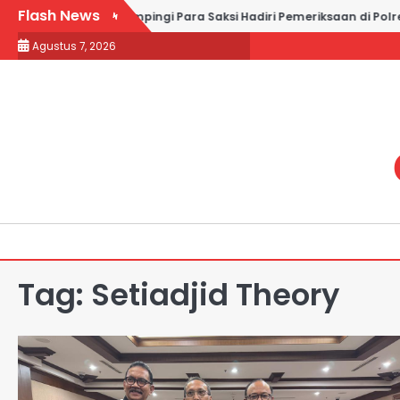
Skip
Flash News
mail and Partners Dampingi Para Saksi Hadiri Pemeriksaan di Polre
to
Agustus 7, 2026
content
Tag:
Setiadjid Theory