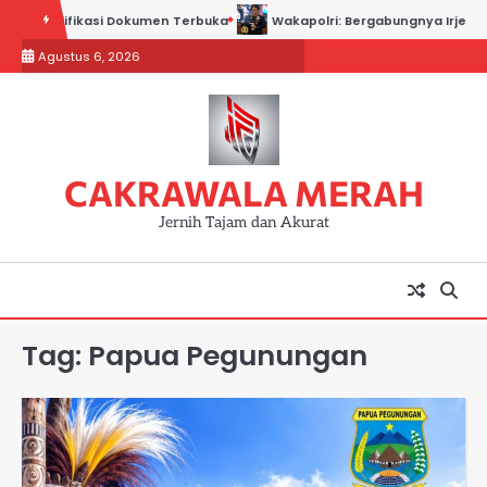
Skip
l Modifikasi Dokumen Terbuka
Wakapolri: Bergabungnya Irjen Pol. Sus
to
Agustus 6, 2026
content
CAKRAWALA MERAH
Jernih Tajam dan Akurat
Tag:
Papua Pegunungan