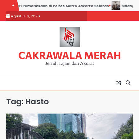
Skip
i Hadiri Pemeriksaan di Polres Metro Jakarta Selatan
Sidang Kadin
to
Agustus 6, 2026
content
CAKRAWALA MERAH
Jernih Tajam dan Akurat
Tag:
Hasto