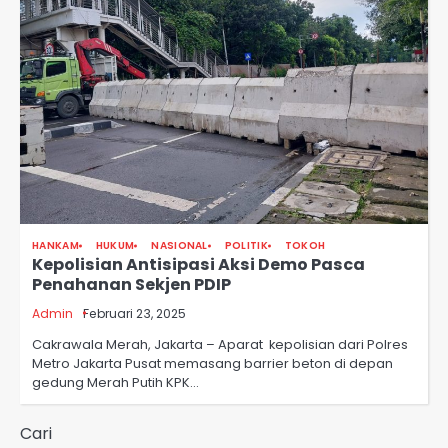
HANKAM
HUKUM
NASIONAL
POLITIK
TOKOH
Kepolisian Antisipasi Aksi Demo Pasca
Penahanan Sekjen PDIP
Admin
Februari 23, 2025
Cakrawala Merah, Jakarta – Aparat kepolisian dari Polres
Metro Jakarta Pusat memasang barrier beton di depan
gedung Merah Putih KPK…
Cari