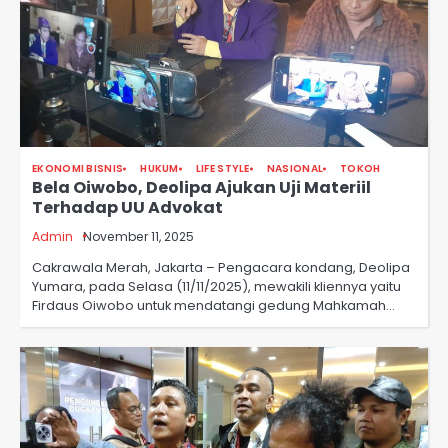
EKONOMI BISNIS
HUKUM
LIFE STYLE
NASIONAL
TOKOH
Bela Oiwobo, Deolipa Ajukan Uji Materiil
Terhadap UU Advokat
Admin
November 11, 2025
Cakrawala Merah, Jakarta – Pengacara kondang, Deolipa
Yumara, pada Selasa (11/11/2025), mewakili kliennya yaitu
Firdaus Oiwobo untuk mendatangi gedung Mahkamah…