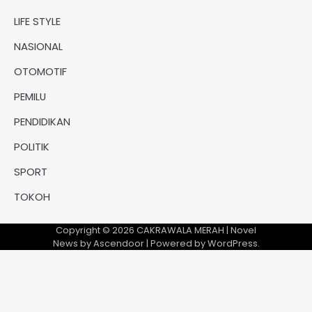
LIFE STYLE
NASIONAL
OTOMOTIF
PEMILU
PENDIDIKAN
POLITIK
SPORT
TOKOH
Copyright © 2026
CAKRAWALA MERAH
| Novel
News by
Ascendoor
| Powered by
WordPress
.