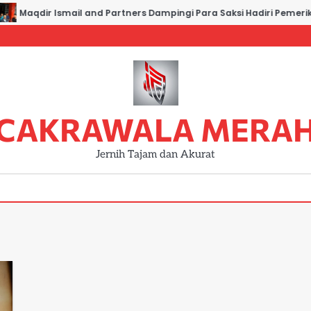
Maqdir Ismail and Partners Dampingi Para Saksi Hadiri Pemeriks
CAKRAWALA MERA
Jernih Tajam dan Akurat