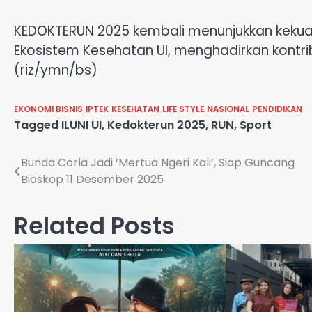
KEDOKTERUN 2025 kembali menunjukkan kekuat
Ekosistem Kesehatan UI, menghadirkan kontri
(riz/ymn/bs)
EKONOMI BISNIS
IPTEK
KESEHATAN
LIFE STYLE
NASIONAL
PENDIDIKAN
Tagged
ILUNI UI
,
Kedokterun 2025
,
RUN
,
Sport
Navigasi
Bunda Corla Jadi ‘Mertua Ngeri Kali’, Siap Guncang
Bioskop 11 Desember 2025
pos
Related Posts