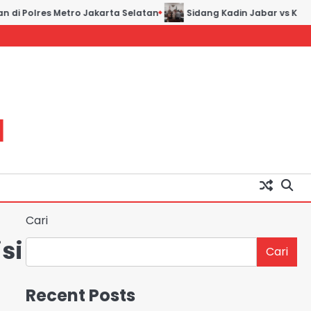
i Polres Metro Jakarta Selatan
Sidang Kadin Jabar vs Kadin I
H
Cari
si
Cari
Recent Posts