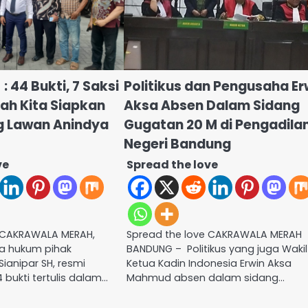
: 44 Bukti, 7 Saksi
Politikus dan Pengusaha Er
dah Kita Siapkan
Aksa Absen Dalam Sidang
g Lawan Anindya
Gugatan 20 M di Pengadila
Negeri Bandung
ve
Spread the love
e CAKRAWALA MERAH,
Spread the love CAKRAWALA MERAH
sa hukum pihak
BANDUNG – Politikus yang juga Wakil
ianipar SH, resmi
Ketua Kadin Indonesia Erwin Aksa
bukti tertulis dalam…
Mahmud absen dalam sidang…