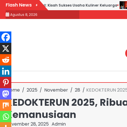
Skip
Flash News
ek Goreng H. Slamet: Kisah Sukses Usaha Kuliner Keluarga
Maq
to
Agustus 8, 2026
content
Home
2025
November
28
KEDOKTERUN 2025, 
KEDOKTERUN 2025, Ribuan
Kemanusiaan
November 28, 2025
Admin