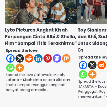
Lyto Pictures Angkat Kisah
Roy Sianipar 
Perjuangan Cinta Albi & Shella,
dan Ahli, Su
Film “Sampai Titik Terakhirmu”
Untuk Sidan
Cs
Spread the love
Spread the lo
Spread the love Cakrawala Merah,
Jakarta – Kisah cinta antara Albi dan
Spread the lov
Shella sempat mengguncang hati
JAKARTA, – Kua
banyak orang di media…
Penggugat, Roy S
menyerahkan 44 