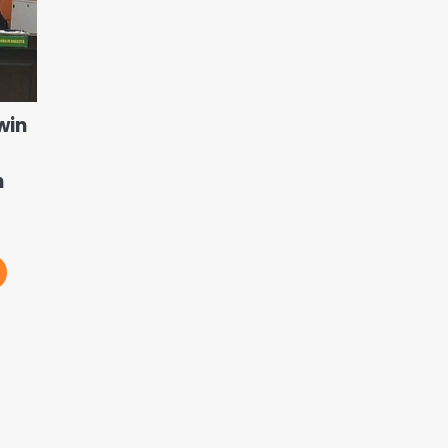
win
n