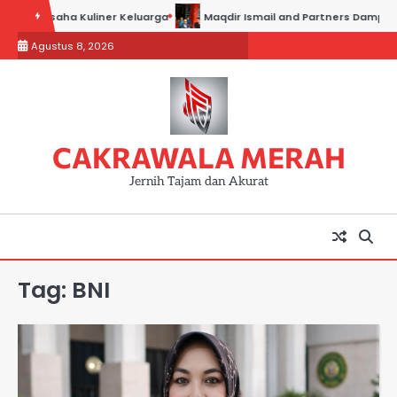
Skip
ses Usaha Kuliner Keluarga
Maqdir Ismail and Partners Dampingi Pa
to
Agustus 8, 2026
content
CAKRAWALA MERAH
Jernih Tajam dan Akurat
Tag:
BNI