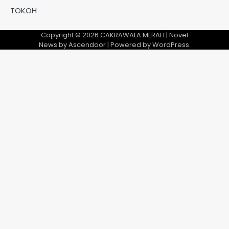
TOKOH
Copyright © 2026
CAKRAWALA MERAH
| Novel
News by
Ascendoor
| Powered by
WordPress
.