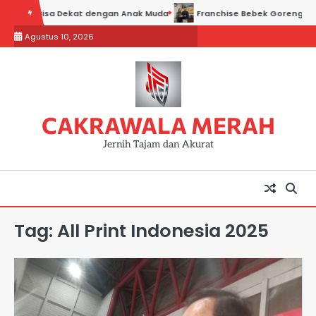
Skip
 Polri Bisa Dekat dengan Anak Muda
Franchise Bebek Goreng H. Slam
to
Agustus 10, 2026
content
CAKRAWALA MERAH
Jernih Tajam dan Akurat
Tag:
All Print Indonesia 2025