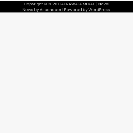
Copyright © 2026
CAKRAWALA MERAH
| Novel
News by
Ascendoor
| Powered by
WordPress
.