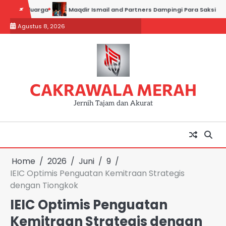
Skip
luarga
Maqdir Ismail and Partners Dampingi Para Saksi Hadiri Pemer
to
Agustus 8, 2026
content
CAKRAWALA MERAH
Jernih Tajam dan Akurat
Home
2026
Juni
9
IEIC Optimis Penguatan Kemitraan Strategis
dengan Tiongkok
IEIC Optimis Penguatan
Kemitraan Strategis dengan