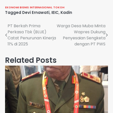
EKONOMI BISNIS
INTERNASIONAL
TOKOH
Tagged
Devi Ernawati
,
IEIC
,
Kadin
Navigasi
PT Berkah Prima
Warga Desa Muba Minta
Perkasa Tbk (BLUE)
Wapres Dukung
pos
Catat Penurunan Kinerja
Penyesaian Sengketa
11% di 2025
dengan PT PWS
Related Posts