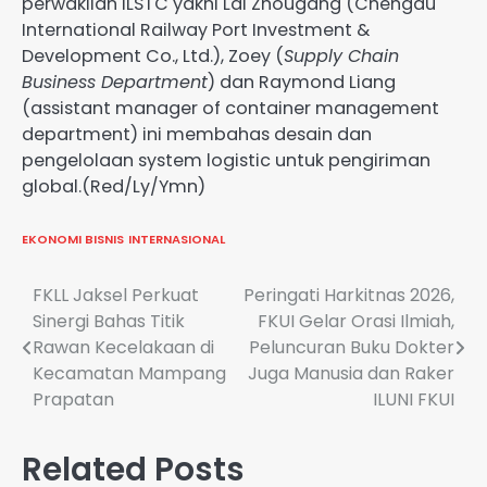
perwakilan ILSTC yakni Lai Zhougang (Chengdu
International Railway Port Investment &
Development Co., Ltd.), Zoey (
Supply Chain
Business Department
) dan Raymond Liang
(assistant manager of container management
department) ini membahas desain dan
pengelolaan system logistic untuk pengiriman
global.(Red/Ly/Ymn)
EKONOMI BISNIS
INTERNASIONAL
Navigasi
FKLL Jaksel Perkuat
Peringati Harkitnas 2026,
Sinergi Bahas Titik
FKUI Gelar Orasi Ilmiah,
pos
Rawan Kecelakaan di
Peluncuran Buku Dokter
Kecamatan Mampang
Juga Manusia dan Raker
Prapatan
ILUNI FKUI
Related Posts