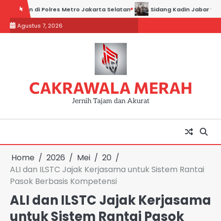
Skip
i Polres Metro Jakarta Selatan
Sidang Kadin Jabar vs Kadin Indones
to
Agustus 7, 2026
content
CAKRAWALA MERAH
Jernih Tajam dan Akurat
Home
2026
Mei
20
ALI dan ILSTC Jajak Kerjasama untuk Sistem Rantai
Pasok Berbasis Kompetensi
ALI dan ILSTC Jajak Kerjasama
untuk Sistem Rantai Pasok