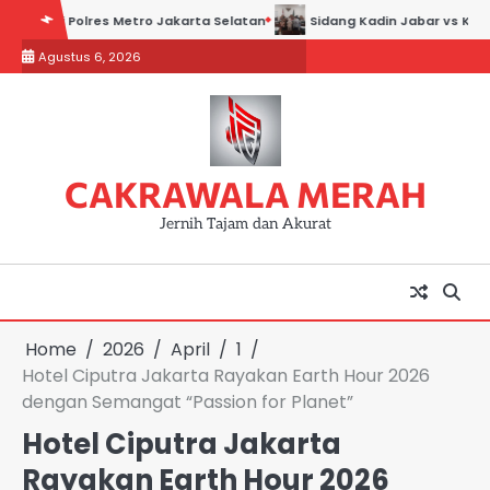
Skip
olres Metro Jakarta Selatan
Sidang Kadin Jabar vs Kadin Indonesia
to
Agustus 6, 2026
content
CAKRAWALA MERAH
Jernih Tajam dan Akurat
Home
2026
April
1
Hotel Ciputra Jakarta Rayakan Earth Hour 2026
dengan Semangat “Passion for Planet”
Hotel Ciputra Jakarta
Rayakan Earth Hour 2026