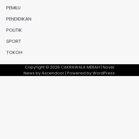
PEMILU
PENDIDIKAN
POLITIK
SPORT
TOKOH
Copyright © 2026
CAKRAWALA MERAH
| Novel
News by
Ascendoor
| Powered by
WordPress
.