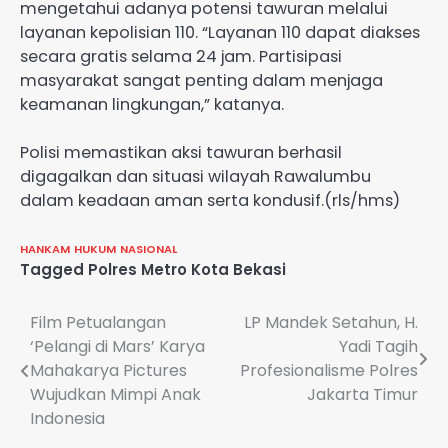
mengetahui adanya potensi tawuran melalui
layanan kepolisian 110. “Layanan 110 dapat diakses
secara gratis selama 24 jam. Partisipasi
masyarakat sangat penting dalam menjaga
keamanan lingkungan,” katanya.
Polisi memastikan aksi tawuran berhasil
digagalkan dan situasi wilayah Rawalumbu
dalam keadaan aman serta kondusif.(rls/hms)
HANKAM
HUKUM
NASIONAL
Tagged
Polres Metro Kota Bekasi
Navigasi
Film Petualangan
LP Mandek Setahun, H.
‘Pelangi di Mars’ Karya
Yadi Tagih
pos
Mahakarya Pictures
Profesionalisme Polres
Wujudkan Mimpi Anak
Jakarta Timur
Indonesia