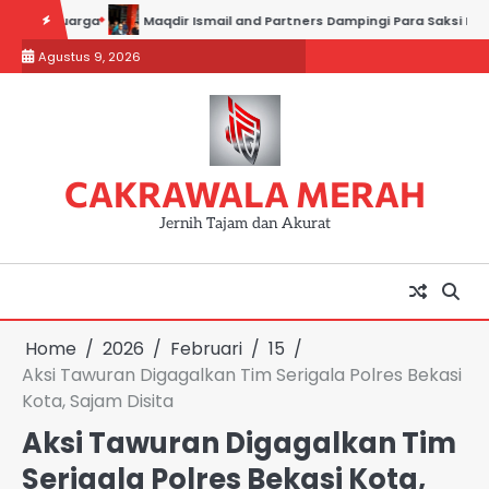
Skip
uarga
Maqdir Ismail and Partners Dampingi Para Saksi Hadiri Pemer
to
Agustus 9, 2026
content
CAKRAWALA MERAH
Jernih Tajam dan Akurat
Home
2026
Februari
15
Aksi Tawuran Digagalkan Tim Serigala Polres Bekasi
Kota, Sajam Disita
Aksi Tawuran Digagalkan Tim
Serigala Polres Bekasi Kota,