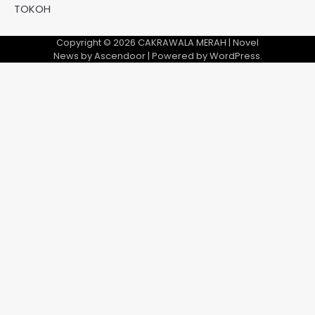
TOKOH
Copyright © 2026
CAKRAWALA MERAH
| Novel
News by
Ascendoor
| Powered by
WordPress
.