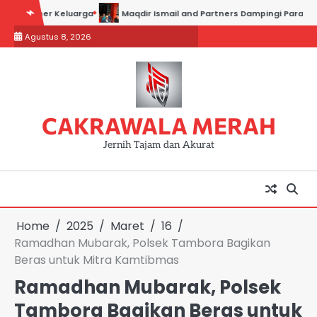
Skip
ner Keluarga
Maqdir Ismail and Partners Dampingi Para Saksi Hadir
to
Agustus 8, 2026
content
CAKRAWALA MERAH
Jernih Tajam dan Akurat
Home
2025
Maret
16
Ramadhan Mubarak, Polsek Tambora Bagikan
Beras untuk Mitra Kamtibmas
Ramadhan Mubarak, Polsek
Tambora Bagikan Beras untuk