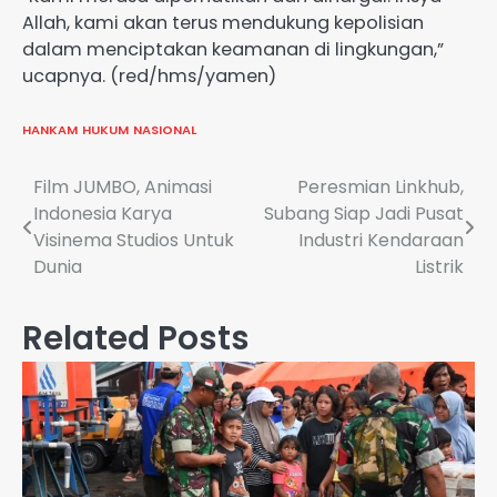
Allah, kami akan terus mendukung kepolisian
dalam menciptakan keamanan di lingkungan,”
ucapnya. (red/hms/yamen)
HANKAM
HUKUM
NASIONAL
Navigasi
Film JUMBO, Animasi
Peresmian Linkhub,
Indonesia Karya
Subang Siap Jadi Pusat
pos
Visinema Studios Untuk
Industri Kendaraan
Dunia
Listrik
Related Posts