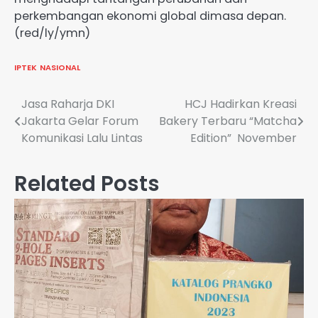
perkembangan ekonomi global dimasa depan.
(red/ly/ymn)
IPTEK
NASIONAL
Navigasi
Jasa Raharja DKI
HCJ Hadirkan Kreasi
Jakarta Gelar Forum
Bakery Terbaru “Matcha
pos
Komunikasi Lalu Lintas
Edition” November
Related Posts