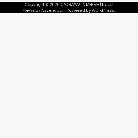
Copyright © 2026
CAKRAWALA MERAH
| Novel
News by
Ascendoor
| Powered by
WordPress
.