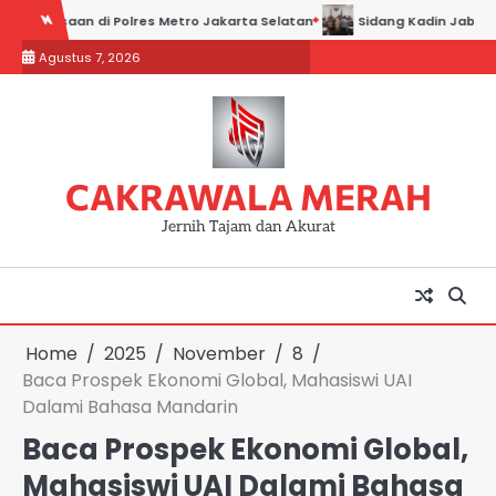
Skip
an di Polres Metro Jakarta Selatan
Sidang Kadin Jabar vs Kadin In
to
Agustus 7, 2026
content
CAKRAWALA MERAH
Jernih Tajam dan Akurat
Home
2025
November
8
Baca Prospek Ekonomi Global, Mahasiswi UAI
Dalami Bahasa Mandarin
Baca Prospek Ekonomi Global,
Mahasiswi UAI Dalami Bahasa