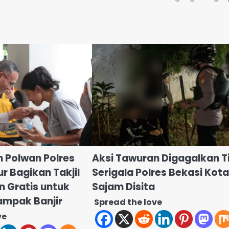
n Polwan Polres
Aksi Tawuran Digagalkan 
r Bagikan Takjil
Serigala Polres Bekasi Kota
 Gratis untuk
Sajam Disita
mpak Banjir
Spread the love
ve