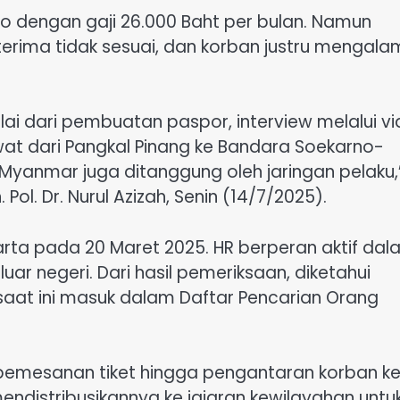
to dengan gaji 26.000 Baht per bulan. Namun
erima tidak sesuai, dan korban justru mengala
ulai dari pembuatan paspor, interview melalui v
wat dari Pangkal Pinang ke Bandara Soekarno-
Myanmar juga ditanggung oleh jaringan pelaku,
 Pol. Dr. Nurul Azizah, Senin (14/7/2025).
arta pada 20 Maret 2025. HR berperan aktif da
ar negeri. Dari hasil pemeriksaan, diketahui
g saat ini masuk dalam Daftar Pencarian Orang
pemesanan tiket hingga pengantaran korban k
ndistribusikannya ke jajaran kewilayahan untu