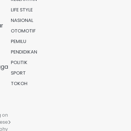
LIFE STYLE
NASIONAL
ar
OTOMOTIF
PEMILU
PENDIDIKAN
POLITIK
gga
SPORT
TOKOH
g on
nese
aphy