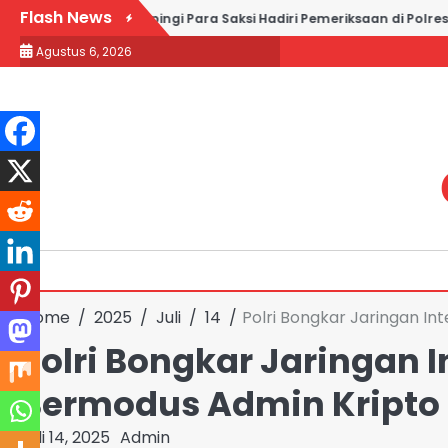
Skip
Flash News
 and Partners Dampingi Para Saksi Hadiri Pemeriksaan di Polres Me
to
Agustus 6, 2026
content
Home
2025
Juli
14
Polri Bongkar Jaringan I
Polri Bongkar Jaringan 
Bermodus Admin Kripto
Juli 14, 2025
Admin