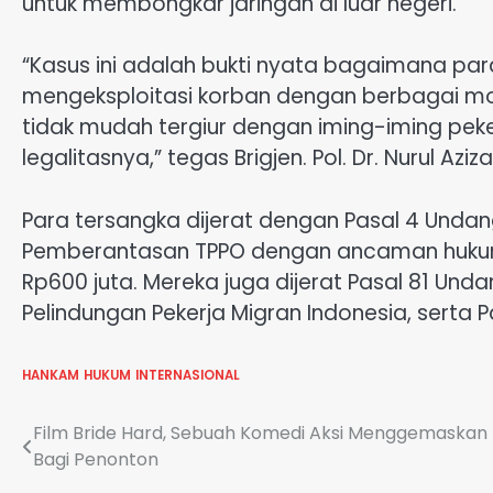
untuk membongkar jaringan di luar negeri.
“Kasus ini adalah bukti nyata bagaimana par
mengeksploitasi korban dengan berbagai m
tidak mudah tergiur dengan iming-iming pekerj
legalitasnya,” tegas Brigjen. Pol. Dr. Nurul Aziza
Para tersangka dijerat dengan Pasal 4 Und
Pemberantasan TPPO dengan ancaman hukum
Rp600 juta. Mereka juga dijerat Pasal 81 Un
Pelindungan Pekerja Migran Indonesia, serta P
HANKAM
HUKUM
INTERNASIONAL
Navigasi
Film Bride Hard, Sebuah Komedi Aksi Menggemaskan
Bagi Penonton
pos