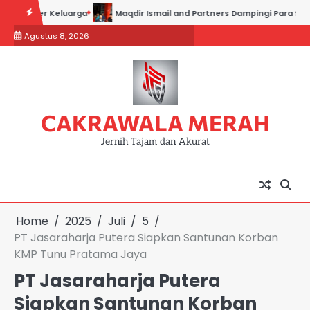
Skip
r Keluarga
Maqdir Ismail and Partners Dampingi Para Saksi Hadiri 
to
Agustus 8, 2026
content
CAKRAWALA MERAH
Jernih Tajam dan Akurat
Home
2025
Juli
5
PT Jasaraharja Putera Siapkan Santunan Korban
KMP Tunu Pratama Jaya
PT Jasaraharja Putera
Siapkan Santunan Korban