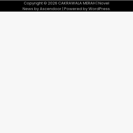
Copyright © 2026
CAKRAWALA MERAH
| Novel
News by
Ascendoor
| Powered by
WordPress
.