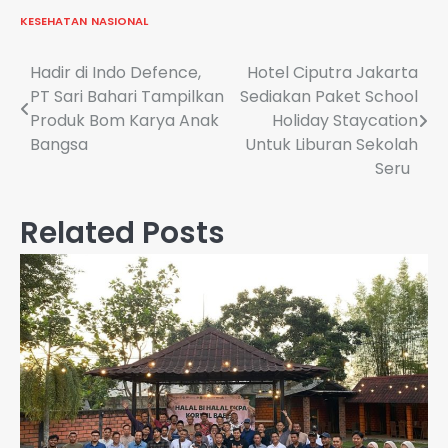
KESEHATAN
NASIONAL
Navigasi
Hadir di Indo Defence,
Hotel Ciputra Jakarta
PT Sari Bahari Tampilkan
Sediakan Paket School
pos
Produk Bom Karya Anak
Holiday Staycation
Bangsa
Untuk Liburan Sekolah
Seru
Related Posts