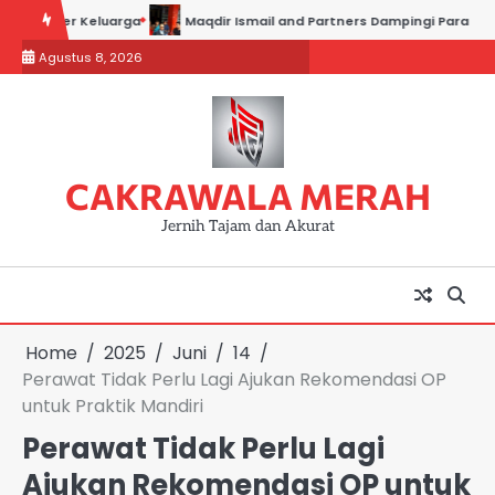
Skip
r Keluarga
Maqdir Ismail and Partners Dampingi Para Saksi Hadiri P
to
Agustus 8, 2026
content
CAKRAWALA MERAH
Jernih Tajam dan Akurat
Home
2025
Juni
14
Perawat Tidak Perlu Lagi Ajukan Rekomendasi OP
untuk Praktik Mandiri
Perawat Tidak Perlu Lagi
Ajukan Rekomendasi OP untuk