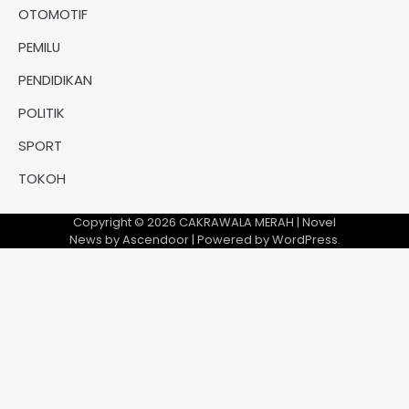
OTOMOTIF
PEMILU
PENDIDIKAN
POLITIK
SPORT
TOKOH
Copyright © 2026
CAKRAWALA MERAH
| Novel
News by
Ascendoor
| Powered by
WordPress
.