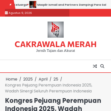
Skip
eluarga
Maqdir Ismail and Partners Dampingi Para Saksi Hadiri Pem
to
Agustus 9, 2026
content
CAKRAWALA MERAH
Jernih Tajam dan Akurat
Home
2025
April
25
Kongres Pejuang Perempuan Indonesia 2025,
Wadah Sinergi Seluruh Perempuan Indonesia
Kongres Pejuang Perempuan
Indonesia 2025, Wadah