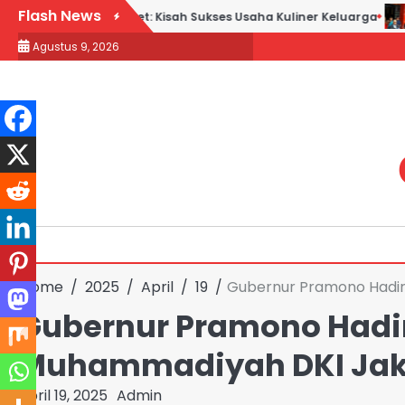
Skip
Flash News
ek Goreng H. Slamet: Kisah Sukses Usaha Kuliner Keluarga
Ma
to
Agustus 9, 2026
content
Home
2025
April
19
Gubernur Pramono Hadiri
Gubernur Pramono Hadiri
Muhammadiyah DKI Jak
April 19, 2025
Admin