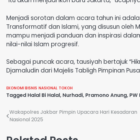
“Itu akan menjadi ikon baru Jakarta,” ucapnya
Menjadi sorotan dalam acara tahun ini adala
Transformatif dan Islami, yang disusun oleh Ma
mampu menjadi panduan dan inspirasi dala
nilai-nilai Islam progresif.
Sebagai puncak acara, tausiyah bertajuk “Hik
Djamaludin dari Majelis Tabligh Pimpinan P
EKONOMI BISNIS
NASIONAL
TOKOH
Tagged
Halal Bi Halal
,
Nurhadi
,
Pramono Anung
,
PW 
Navigasi
Wakapolres Jakbar Pimpin Upacara Hari Kesadaran
Nasional 2025
pos