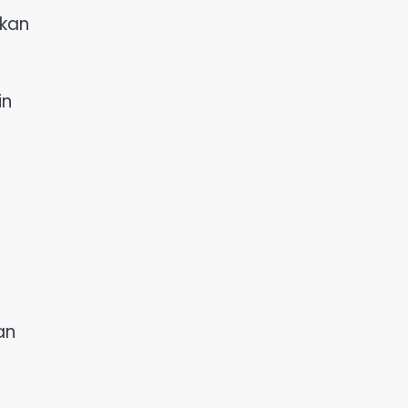
ikan
in
an