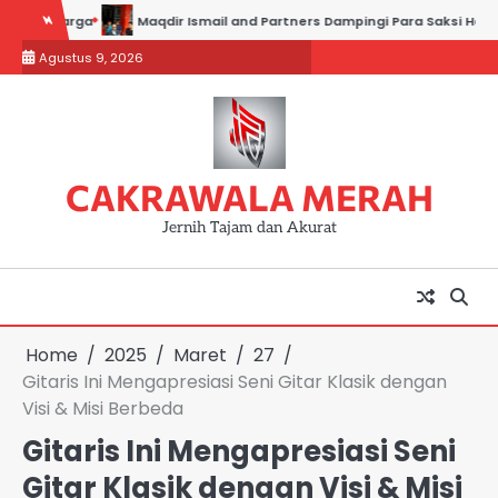
Skip
a
Maqdir Ismail and Partners Dampingi Para Saksi Hadiri Pemeriksa
to
Agustus 9, 2026
content
CAKRAWALA MERAH
Jernih Tajam dan Akurat
Home
2025
Maret
27
Gitaris Ini Mengapresiasi Seni Gitar Klasik dengan
Visi & Misi Berbeda
Gitaris Ini Mengapresiasi Seni
Gitar Klasik dengan Visi & Misi