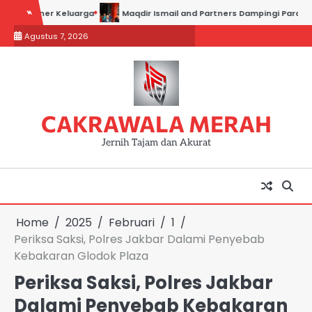
Skip
ner Keluarga
Maqdir Ismail and Partners Dampingi Para Saksi Hadiri
to
Agustus 7, 2026
content
CAKRAWALA MERAH
Jernih Tajam dan Akurat
Home
2025
Februari
1
Periksa Saksi, Polres Jakbar Dalami Penyebab
Kebakaran Glodok Plaza
Periksa Saksi, Polres Jakbar
Dalami Penyebab Kebakaran