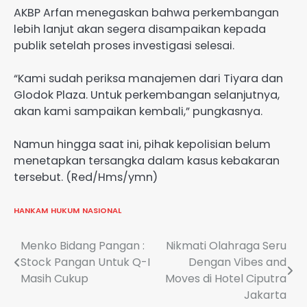
AKBP Arfan menegaskan bahwa perkembangan
lebih lanjut akan segera disampaikan kepada
publik setelah proses investigasi selesai.
“Kami sudah periksa manajemen dari Tiyara dan
Glodok Plaza. Untuk perkembangan selanjutnya,
akan kami sampaikan kembali,” pungkasnya.
Namun hingga saat ini, pihak kepolisian belum
menetapkan tersangka dalam kasus kebakaran
tersebut. (Red/Hms/ymn)
HANKAM
HUKUM
NASIONAL
Navigasi
Menko Bidang Pangan :
Nikmati Olahraga Seru
Stock Pangan Untuk Q-I
Dengan Vibes and
pos
Masih Cukup
Moves di Hotel Ciputra
Jakarta