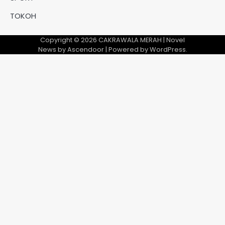
TOKOH
Copyright © 2026
CAKRAWALA MERAH
| Novel
News by
Ascendoor
| Powered by
WordPress
.