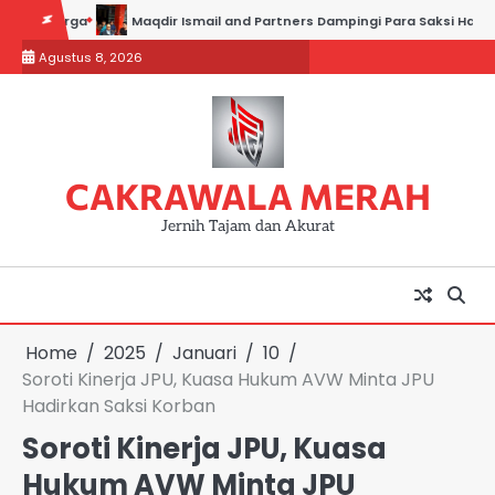
Skip
a
Maqdir Ismail and Partners Dampingi Para Saksi Hadiri Pemeriksaa
to
Agustus 8, 2026
content
CAKRAWALA MERAH
Jernih Tajam dan Akurat
Home
2025
Januari
10
Soroti Kinerja JPU, Kuasa Hukum AVW Minta JPU
Hadirkan Saksi Korban
Soroti Kinerja JPU, Kuasa
Hukum AVW Minta JPU