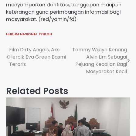
menyampaikan klarifikasi, tanggapan maupun
keterangan guna perimbangan informasi bagi
masyarakat. (red/yamin/fd)
HUKUM
NASIONAL
TOKOH
Navigasi
Film Dirty Angels, Aksi
Tommy Wijaya Kenang
Heroik Eva Green Basmi
Alvin Lim Sebagai
pos
Teroris
Pejuang Keadilan Bagi
Masyarakat Kecil
Related Posts