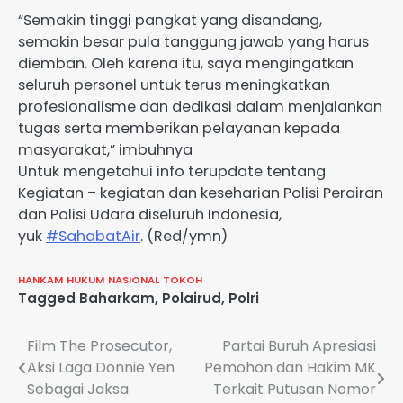
“Semakin tinggi pangkat yang disandang,
semakin besar pula tanggung jawab yang harus
diemban. Oleh karena itu, saya mengingatkan
seluruh personel untuk terus meningkatkan
profesionalisme dan dedikasi dalam menjalankan
tugas serta memberikan pelayanan kepada
masyarakat,” imbuhnya
Untuk mengetahui info terupdate tentang
Kegiatan – kegiatan dan keseharian Polisi Perairan
dan Polisi Udara diseluruh Indonesia,
yuk
#SahabatAir
. (Red/ymn)
HANKAM
HUKUM
NASIONAL
TOKOH
Tagged
Baharkam
,
Polairud
,
Polri
Navigasi
Film The Prosecutor,
Partai Buruh Apresiasi
Aksi Laga Donnie Yen
Pemohon dan Hakim MK
pos
Sebagai Jaksa
Terkait Putusan Nomor