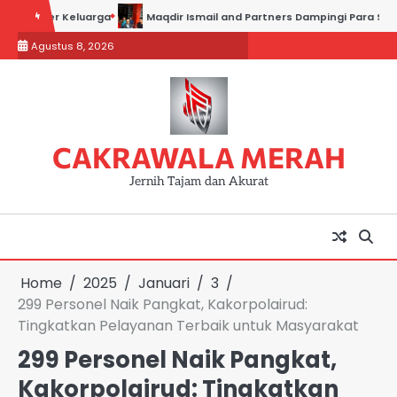
Skip
er Keluarga
Maqdir Ismail and Partners Dampingi Para Saksi Hadiri 
to
Agustus 8, 2026
content
CAKRAWALA MERAH
Jernih Tajam dan Akurat
Home
2025
Januari
3
299 Personel Naik Pangkat, Kakorpolairud:
Tingkatkan Pelayanan Terbaik untuk Masyarakat
299 Personel Naik Pangkat,
Kakorpolairud: Tingkatkan