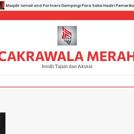
Maqdir Ismail and Partners Dampingi Para Saksi Hadiri Pemeriksa
CAKRAWALA MERA
Jernih Tajam dan Akurat