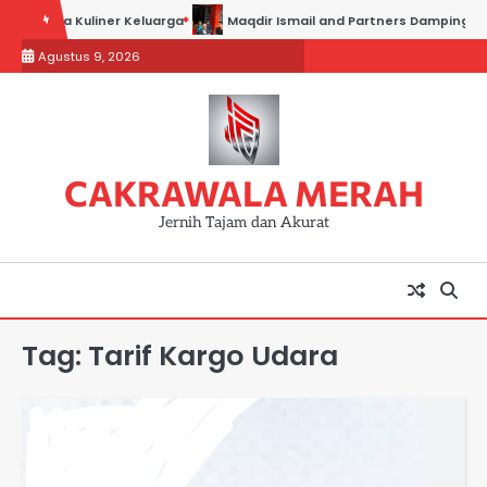
Skip
 Usaha Kuliner Keluarga
Maqdir Ismail and Partners Dampingi Para 
to
Agustus 9, 2026
content
CAKRAWALA MERAH
Jernih Tajam dan Akurat
Tag:
Tarif Kargo Udara