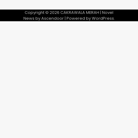
Copyright © 2026
CAKRAWALA MERAH
| Novel
News by
Ascendoor
| Powered by
WordPress
.