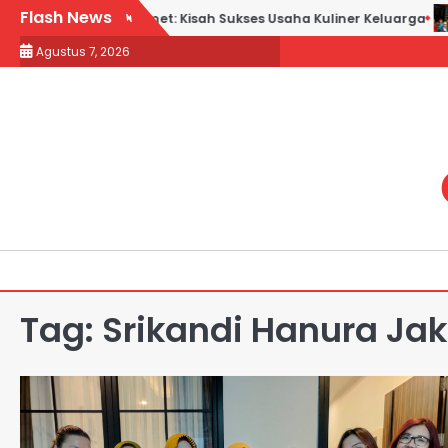
Skip
Flash News
Bebek Goreng H. Slamet: Kisah Sukses Usaha Kuliner Keluarga
to
Agustus 7, 2026
content
Tag:
Srikandi Hanura Jak