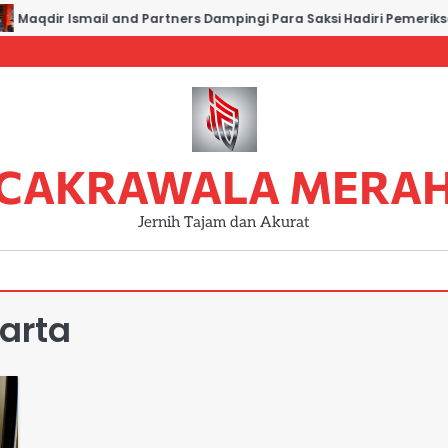
Maqdir Ismail and Partners Dampingi Para Saksi Hadiri Pemeriksaa
CAKRAWALA MERA
Jernih Tajam dan Akurat
arta