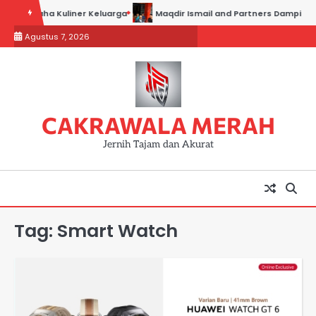
Skip
es Usaha Kuliner Keluarga
Maqdir Ismail and Partners Dampingi Par
to
Agustus 7, 2026
content
CAKRAWALA MERAH
Jernih Tajam dan Akurat
Tag:
Smart Watch