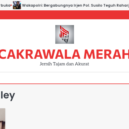
buka
Wakapolri: Bergabungnya Irjen Pol. Susilo Teguh Raharjo 
CAKRAWALA MERA
Jernih Tajam dan Akurat
ley