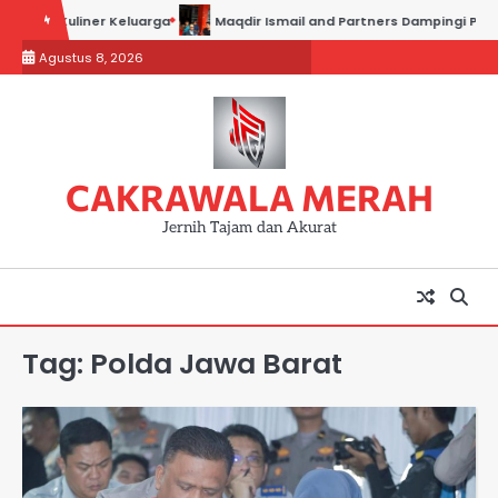
Skip
aha Kuliner Keluarga
Maqdir Ismail and Partners Dampingi Para Sak
to
Agustus 8, 2026
content
CAKRAWALA MERAH
Jernih Tajam dan Akurat
Tag:
Polda Jawa Barat