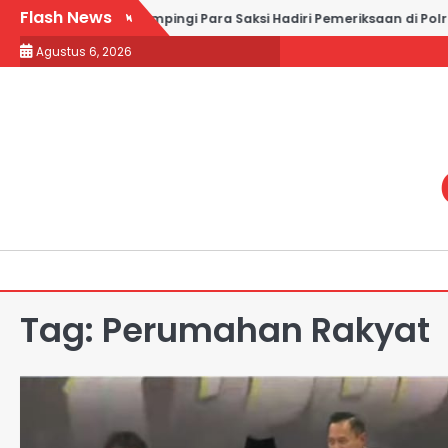
Skip
Flash News
mail and Partners Dampingi Para Saksi Hadiri Pemeriksaan di Polr
to
Agustus 6, 2026
content
Tag:
Perumahan Rakyat