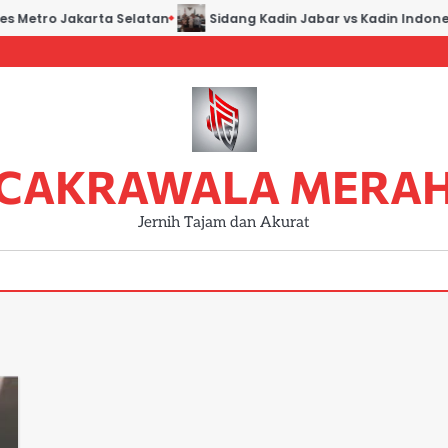
es Metro Jakarta Selatan
Sidang Kadin Jabar vs Kadin Indones
CAKRAWALA MERA
Jernih Tajam dan Akurat