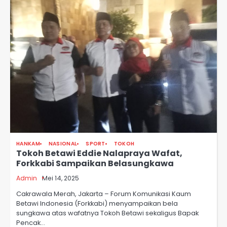
HANKAM
NASIONAL
SPORT
TOKOH
Tokoh Betawi Eddie Nalapraya Wafat,
Forkkabi Sampaikan Belasungkawa
Admin
Mei 14, 2025
Cakrawala Merah, Jakarta – Forum Komunikasi Kaum
Betawi Indonesia (Forkkabi) menyampaikan bela
sungkawa atas wafatnya Tokoh Betawi sekaligus Bapak
Pencak…