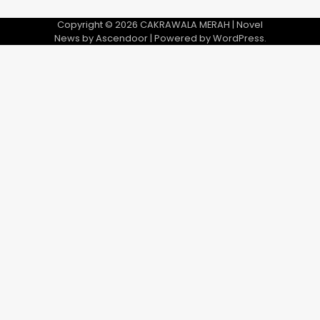
Copyright © 2026
CAKRAWALA MERAH
| Novel
News by
Ascendoor
| Powered by
WordPress
.