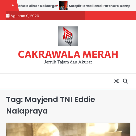
Skip
ses Usaha Kuliner Keluarga
Maqdir Ismail and Partners Dampingi Par
to
Agustus 9, 2026
content
CAKRAWALA MERAH
Jernih Tajam dan Akurat
Tag:
Mayjend TNI Eddie
Nalapraya