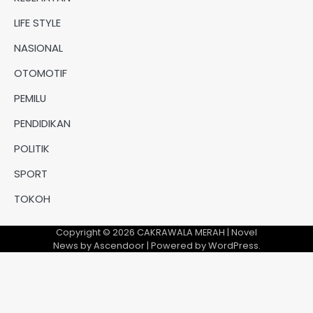
LIFE STYLE
NASIONAL
OTOMOTIF
PEMILU
PENDIDIKAN
POLITIK
SPORT
TOKOH
Copyright © 2026
CAKRAWALA MERAH
| Novel
News by
Ascendoor
| Powered by
WordPress
.