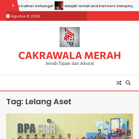
Skip
s Usaha Kuliner Keluarga
Maqdir Ismail and Partners Dampingi Para 
to
Agustus 8, 2026
content
CAKRAWALA MERAH
Jernih Tajam dan Akurat
Tag:
Lelang Aset