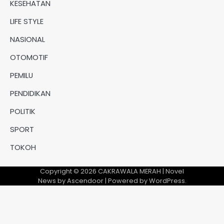
KESEHATAN
LIFE STYLE
NASIONAL
OTOMOTIF
PEMILU
PENDIDIKAN
POLITIK
SPORT
TOKOH
Copyright © 2026
CAKRAWALA MERAH
| Novel
News by
Ascendoor
| Powered by
WordPress
.