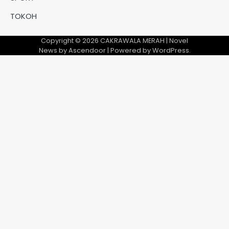
TOKOH
Copyright © 2026
CAKRAWALA MERAH
| Novel
News by
Ascendoor
| Powered by
WordPress
.