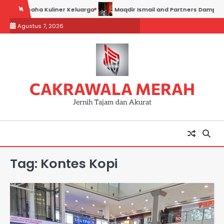
Skip
ses Usaha Kuliner Keluarga
Maqdir Ismail and Partners Dampingi Par
to
Agustus 7, 2026
content
CAKRAWALA MERAH
Jernih Tajam dan Akurat
Tag:
Kontes Kopi