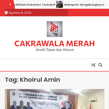
Skip
Soal Modifikasi Dokumen Terbuka
Wakapolri: Bergabungnya Irjen Pol.
to
Agustus 6, 2026
content
CAKRAWALA MERAH
Jernih Tajam dan Akurat
Tag:
Khoirul Amin