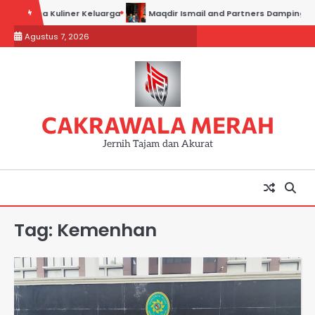
Skip
 Usaha Kuliner Keluarga
Maqdir Ismail and Partners Dampingi Para 
to
Agustus 7, 2026
content
CAKRAWALA MERAH
Jernih Tajam dan Akurat
Tag:
Kemenhan