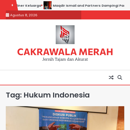
Skip
 Kuliner Keluarga
Maqdir Ismail and Partners Dampingi Para Saksi 
to
Agustus 8, 2026
content
CAKRAWALA MERAH
Jernih Tajam dan Akurat
Tag:
Hukum Indonesia