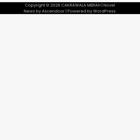
Copyright © 2026
CAKRAWALA MERAH
| Novel
News by
Ascendoor
| Powered by
WordPress
.